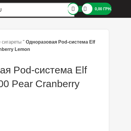
0,00
ГРН.
U
 сигареты
"
Одноразовая Pod-система Elf
nberry Lemon
ая Pod-система Elf
0 Pear Cranberry