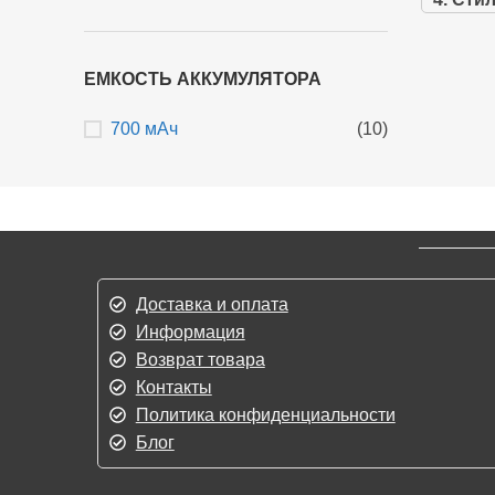
в руке
Преи
ЕМКОСТЬ АККУМУЛЯТОРА
700 мАч
(10)
Оригин
Быстра
самовы
Конку
Консул
вопрос
Част
Доставка и оплата
Информация
1. Ско
Возврат товара
устройс
Контакты
Политика конфиденциальности
2. Как
Блог
на офи