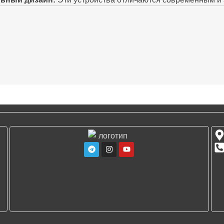
. Компактный размер делает их идеальными для использова
мущества покупки Elf Bar Combo 25000 у
альная продукция:
Мы гарантируем 100% оригинальность
я доставка по Украине:
Оформляйте заказ с доставкой в 
возом в Киеве.
рентные цены:
Предлагаем лучшие условия на рынке.
ьтация специалистов:
Наша команда всегда готова помоч
ы.
ые вопросы
лько длится одна Elf Bar Combo 25000?
В зависимости от 
тва может хватить на несколько недель.
 убедиться в оригинальности продукта?
Каждая Elf Bar и
циальном сайте производителя.