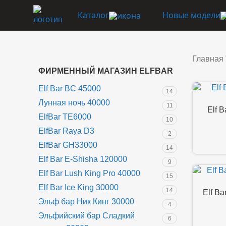
Каталог
Новые модели
Главная
ФИРМЕННЫЙ МАГАЗИН ELFBAR
Elf Bar BC 45000
14
Лунная ночь 40000
11
Elf 
ElfBar TE6000
10
ElfBar Raya D3
2
ElfBar GH33000
14
Elf Bar E-Shisha 120000
9
Elf Bar Lush King Pro 40000
15
Elf Bar Ice King 30000
14
Elf B
Эльф бар Ник Кинг 30000
4
Эльфийский бар Сладкий
6