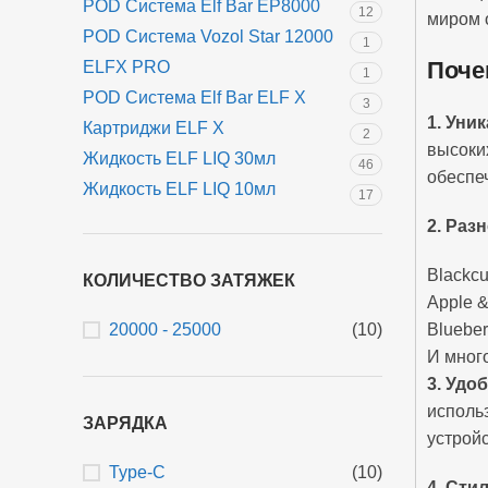
POD Система Elf Bar EP8000
12
миром 
POD Система Vozol Star 12000
1
Поче
ELFX PRO
1
POD Система Elf Bar ELF X
3
1. Уни
Картриджи ELF X
2
высоки
Жидкость ELF LIQ 30мл
46
обеспе
Жидкость ELF LIQ 10мл
17
2. Раз
Blackc
КОЛИЧЕСТВО ЗАТЯЖЕК
Apple &
Blueber
20000 - 25000
(10)
И мног
3. Удо
исполь
ЗАРЯДКА
устрой
Type-C
(10)
4. Сти