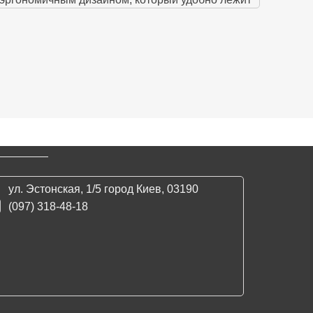
ния в любых условиях.
 нас
 всех товаров.
любой уголок страны или забирайте покупку
ь вам с выбором и ответить на все ваши
ул. Эстонская, 1/5 город Киев, 03190
(097) 318-48-18
интенсивности использования, одного
меет уникальный код, который можно проверить