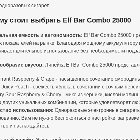
одноразовых сигарет.
му стоит выбрать Elf Bar Combo 25000
кальная емкость и автономность:
Elf Bar Combo 25000 пре
х показателей на рынке. Благодаря мощному аккумулятору 
чивает длительное использование без необходимости подза
нообразие вкусов:
Линейка Elf Bar Combo 25000 представл
urrant Raspberry & Grape - насыщенное сочетание смородин
 Juicy Peach - свежесть яблока в сочетании с сочным перси
ry Sour Raspberry & Cherry - микс из черники, кислой малин
о других уникальных комбинаций, которые удовлетворят лю
бство использования:
Одноразовые электронные сигареты 
зованию. Вам не нужно беспокоиться о настройке, заправке
ство и наслаждайтесь.
льный дизайн:
Эти устройства отличаются современным и 