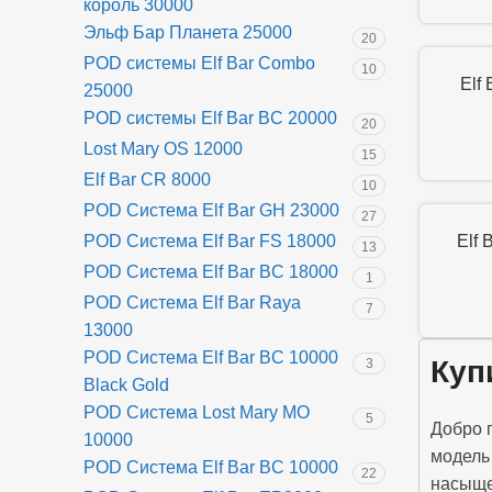
король 30000
Эльф Бар Планета 25000
20
POD системы Elf Bar Combo
10
Elf
25000
POD системы Elf Bar BC 20000
20
Lost Mary OS 12000
15
Elf Bar CR 8000
10
POD Система Elf Bar GH 23000
27
Elf 
POD Система Elf Bar FS 18000
13
POD Система Elf Bar BC 18000
1
POD Система Elf Bar Raya
7
13000
POD Система Elf Bar BC 10000
Куп
3
Black Gold
POD Система Lost Mary MO
5
Добро 
10000
модель
POD Система Elf Bar BC 10000
22
насыщен