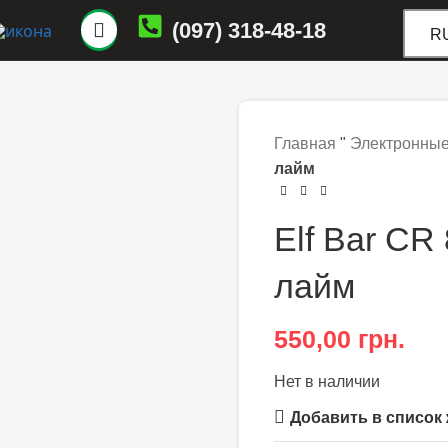
(097) 318-48-18
R
Главная
"
Электронные
лайм
Elf Bar C
лайм
550,00
грн.
Нет в наличии
Добавить в список