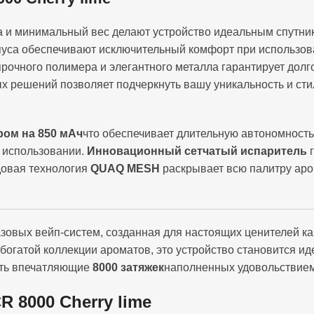
и минимальный вес делают устройство идеальным спутник
уса обеспечивают исключительный комфорт при использова
рочного полимера и элегантного металла гарантирует дол
х решений позволяет подчеркнуть вашу уникальность и сти
ром на 850 мАч
что обеспечивает длительную автономност
 использовании.
Инновационный сетчатый испаритель
г
довая технология
QUAQ MESH
раскрывает всю палитру аро
зовых вейп-систем, созданная для настоящих ценителей ка
богатой коллекции ароматов, это устройство становится и
ить впечатляющие
8000 затяжек
наполненных удовольствием
R 8000 Cherry lime