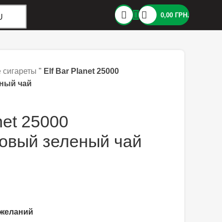
0,00
ГРН.
U
 сигареты
"
Elf Bar Planet 25000
ный чай
net 25000
овый зеленый чай
 желаний