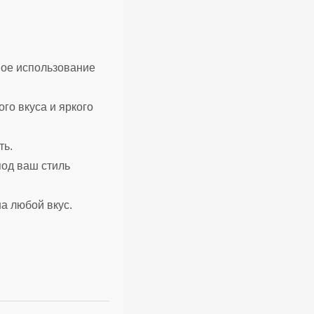
ное использование
го вкуса и яркого
ть.
од ваш стиль
а любой вкус.