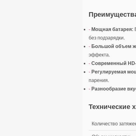
Преимуществ
-
Мощная батарея:
В
без подзарядки.
-
Большой объем ж
эффекта.
-
Современный HD-
-
Регулируемая мощ
парения.
-
Разнообразие вку
Технические х
Количество затяжек