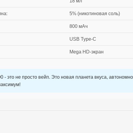
18 мл
на:
5% (никотиновая соль)
800 мАч
USB Type-C
Mega HD-экран
000 - это не просто вейп. Это новая планета вкуса, автономн
максимум!