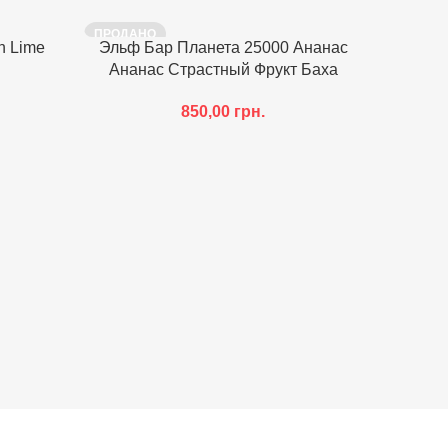
ПРОДАНО
ПРОДАН
n Lime
Эльф Бар Планета 25000 Ананас
Ананас Страстный Фрукт Баха
850,00
грн.
Elf
чер