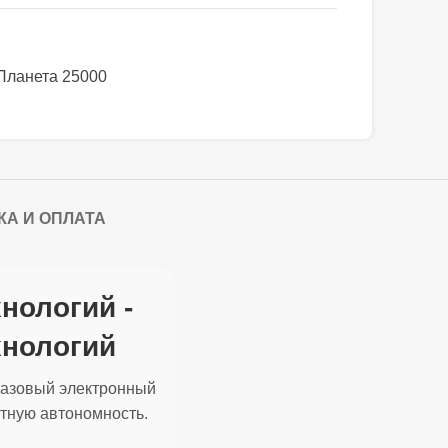
Планета 25000
КА И ОПЛАТА
хнологий -
ехнологий
разовый электронный
ятную автономность.