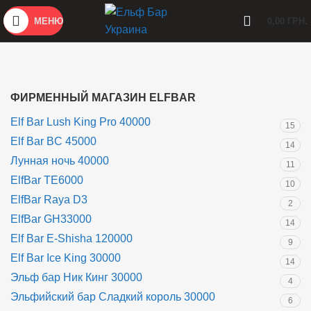
МЕНЮ
0,00
ГРН.
ФИРМЕННЫЙ МАГАЗИН ELFBAR
Elf Bar Lush King Pro 40000
15
Elf Bar BC 45000
14
Лунная ночь 40000
11
ElfBar TE6000
10
ElfBar Raya D3
2
ElfBar GH33000
14
Elf Bar E-Shisha 120000
9
Elf Bar Ice King 30000
14
Эльф бар Ник Кинг 30000
4
Эльфийский бар Сладкий король 30000
6