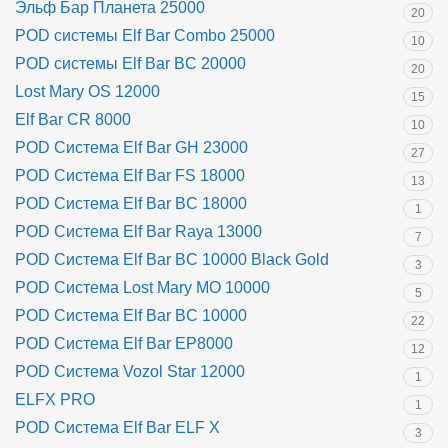
Эльф Бар Планета 25000
20
POD системы Elf Bar Combo 25000
10
POD системы Elf Bar BC 20000
20
Lost Mary OS 12000
15
Elf Bar CR 8000
10
POD Система Elf Bar GH 23000
27
POD Система Elf Bar FS 18000
13
POD Система Elf Bar BC 18000
1
POD Система Elf Bar Raya 13000
7
POD Система Elf Bar BC 10000 Black Gold
3
POD Система Lost Mary MO 10000
5
POD Система Elf Bar BC 10000
22
POD Система Elf Bar EP8000
12
POD Система Vozol Star 12000
1
ELFX PRO
1
POD Система Elf Bar ELF X
3