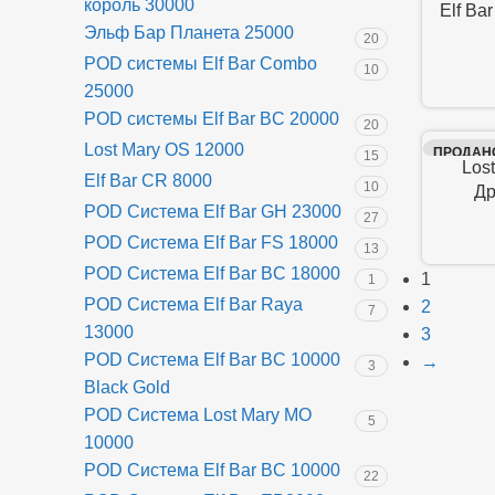
король 30000
Elf Ba
Эльф Бар Планета 25000
20
POD системы Elf Bar Combo
10
25000
POD системы Elf Bar BC 20000
20
Lost Mary OS 12000
ПРОДАН
15
Los
Elf Bar CR 8000
10
Др
POD Система Elf Bar GH 23000
27
POD Система Elf Bar FS 18000
13
POD Система Elf Bar BC 18000
1
1
POD Система Elf Bar Raya
2
7
13000
3
POD Система Elf Bar BC 10000
→
3
Black Gold
POD Система Lost Mary MO
5
10000
POD Система Elf Bar BC 10000
22