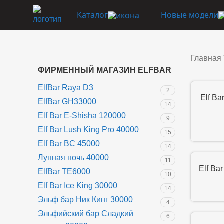
Каталог
Новые модели
Главная
ФИРМЕННЫЙ МАГАЗИН ELFBAR
ElfBar Raya D3
2
Elf Ba
ElfBar GH33000
14
Elf Bar E-Shisha 120000
9
Elf Bar Lush King Pro 40000
15
Elf Bar BC 45000
14
Лунная ночь 40000
11
Elf Ba
ElfBar TE6000
10
Elf Bar Ice King 30000
14
Эльф бар Ник Кинг 30000
4
Эльфийский бар Сладкий
6