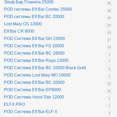
Эльф Бар Планета 25000
20
POD системы Elf Bar Combo 25000
10
POD системы Elf Bar BC 20000
20
Lost Mary OS 12000
15
Elf Bar CR 8000
10
POD Система Elf Bar GH 23000
27
POD Система Elf Bar FS 18000
13
POD Система Elf Bar BC 18000
1
POD Система Elf Bar Raya 13000
7
POD Система Elf Bar BC 10000 Black Gold
3
POD Система Lost Mary MO 10000
5
POD Система Elf Bar BC 10000
22
POD Система Elf Bar EP8000
12
POD Система Vozol Star 12000
1
ELFX PRO
1
POD Система Elf Bar ELF X
3