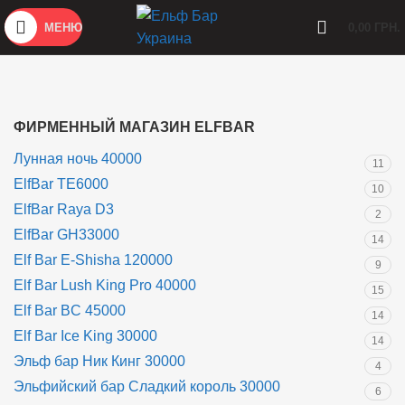
МЕНЮ
0,00
ГРН.
ФИРМЕННЫЙ МАГАЗИН ELFBAR
Лунная ночь 40000
11
ElfBar TE6000
10
ElfBar Raya D3
2
ElfBar GH33000
14
Elf Bar E-Shisha 120000
9
Elf Bar Lush King Pro 40000
15
Elf Bar BC 45000
14
Elf Bar Ice King 30000
14
Эльф бар Ник Кинг 30000
4
Эльфийский бар Сладкий король 30000
6