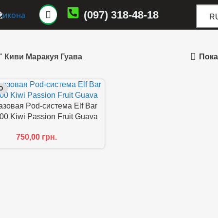
(097) 318-48-18
R
Пока
"
Киви Маракуя Гуава
О
зовая Pod-система Elf Bar
0 Kiwi Passion Fruit Guava
750,00
грн.