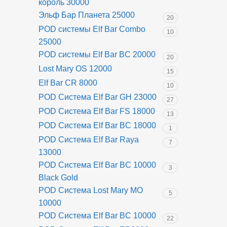
король 30000
Эльф Бар Планета 25000
20
POD системы Elf Bar Combo
10
25000
POD системы Elf Bar BC 20000
20
Lost Mary OS 12000
15
Elf Bar CR 8000
10
POD Система Elf Bar GH 23000
27
POD Система Elf Bar FS 18000
13
POD Система Elf Bar BC 18000
1
POD Система Elf Bar Raya
7
13000
POD Система Elf Bar BC 10000
3
Black Gold
POD Система Lost Mary MO
5
10000
POD Система Elf Bar BC 10000
22