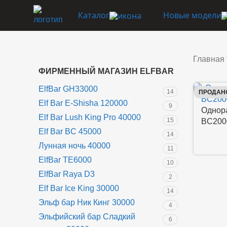
Каталог
Новые модели
Главная
ФИРМЕННЫЙ МАГАЗИН ELFBAR
ElfBar GH33000
14
ПРОДАН
Elf Bar E-Shisha 120000
9
Однора
Elf Bar Lush King Pro 40000
15
BC2000
Elf Bar BC 45000
14
Лунная ночь 40000
11
ElfBar TE6000
10
ElfBar Raya D3
2
Elf Bar Ice King 30000
14
Эльф бар Ник Кинг 30000
4
Эльфийский бар Сладкий
6