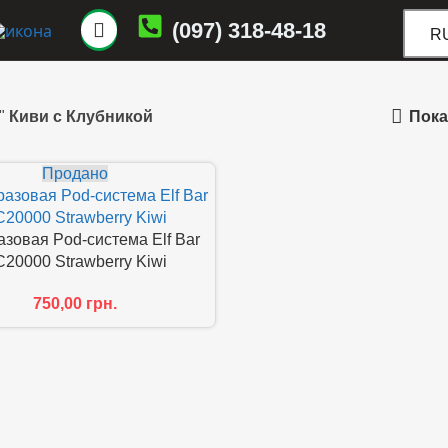
(097) 318-48-18
R
Пока
"
Киви с Клубникой
Продано
зовая Pod-система Elf Bar
20000 Strawberry Kiwi
750,00
грн.