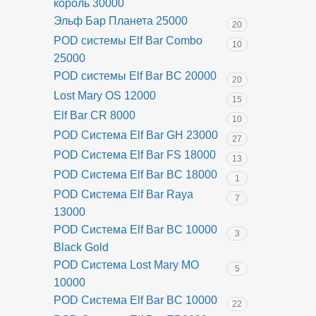
король 30000
Эльф Бар Планета 25000
20
POD системы Elf Bar Combo
10
25000
POD системы Elf Bar BC 20000
20
Lost Mary OS 12000
15
Elf Bar CR 8000
10
POD Система Elf Bar GH 23000
27
POD Система Elf Bar FS 18000
13
POD Система Elf Bar BC 18000
1
POD Система Elf Bar Raya
7
13000
POD Система Elf Bar BC 10000
3
Black Gold
POD Система Lost Mary MO
5
10000
POD Система Elf Bar BC 10000
22