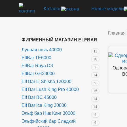
Каталог
Новые модели
Главная
ФИРМЕННЫЙ МАГАЗИН ELFBAR
Лунная ночь 40000
11
ElfBar TE6000
10
ElfBar Raya D3
2
Однора
ElfBar GH33000
BC
14
Elf Bar E-Shisha 120000
9
Elf Bar Lush King Pro 40000
15
Elf Bar BC 45000
14
Elf Bar Ice King 30000
14
Эльф бар Ник Кинг 30000
4
Эльфийский бар Сладкий
6