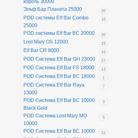
король 30000
Эльф Бар Планета 25000
20
POD системы Elf Bar Combo
10
25000
POD системы Elf Bar BC 20000
20
Lost Mary OS 12000
15
Elf Bar CR 8000
10
POD Система Elf Bar GH 23000
27
POD Система Elf Bar FS 18000
13
POD Система Elf Bar BC 18000
1
POD Система Elf Bar Raya
7
13000
POD Система Elf Bar BC 10000
3
Black Gold
POD Система Lost Mary MO
5
10000
POD Система Elf Bar BC 10000
22