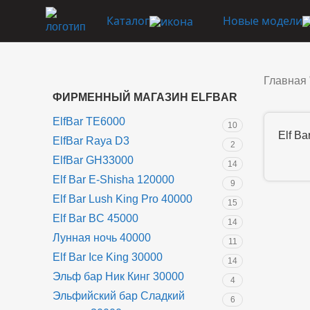
Каталог
Новые модели
Главная
ФИРМЕННЫЙ МАГАЗИН ELFBAR
ElfBar TE6000
10
Elf Ba
ElfBar Raya D3
2
ElfBar GH33000
14
Elf Bar E-Shisha 120000
9
Elf Bar Lush King Pro 40000
15
Elf Bar BC 45000
14
Лунная ночь 40000
11
Elf Bar Ice King 30000
14
Эльф бар Ник Кинг 30000
4
Эльфийский бар Сладкий
6