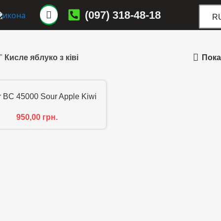
(097) 318-48-18
R
Пока
"
Кисле яблуко з ківі
r BC 45000 Sour Apple Kiwi
950,00
грн.