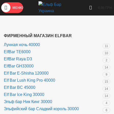
МЕНЮ
0,00
ГРН.
ФИРМЕННЫЙ МАГАЗИН ELFBAR
Лунная ночь 40000
11
ElfBar TE6000
10
ElfBar Raya D3
2
ElfBar GH33000
14
Elf Bar E-Shisha 120000
9
Elf Bar Lush King Pro 40000
15
Elf Bar BC 45000
14
Elf Bar Ice King 30000
14
Эльф бар Ник Кинг 30000
4
Эльфийский бар Сладкий король 30000
6