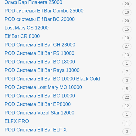
Эльф Бар Планета 25000
20
POD системы Elf Bar Combo 25000
10
POD системы Elf Bar BC 20000
20
Lost Mary OS 12000
15
Elf Bar CR 8000
10
POD Система Elf Bar GH 23000
27
POD Система Elf Bar FS 18000
13
POD Система Elf Bar BC 18000
1
POD Система Elf Bar Raya 13000
7
POD Система Elf Bar BC 10000 Black Gold
3
POD Система Lost Mary MO 10000
5
POD Система Elf Bar BC 10000
22
POD Система Elf Bar EP8000
12
POD Система Vozol Star 12000
1
ELFX PRO
1
POD Система Elf Bar ELF X
3