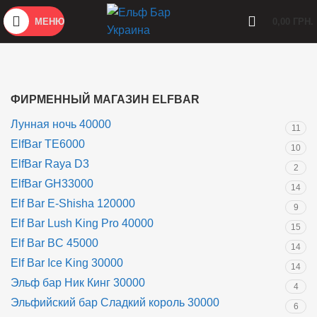
МЕНЮ
0,00
ГРН.
ФИРМЕННЫЙ МАГАЗИН ELFBAR
Лунная ночь 40000
11
ElfBar TE6000
10
ElfBar Raya D3
2
ElfBar GH33000
14
Elf Bar E-Shisha 120000
9
Elf Bar Lush King Pro 40000
15
Elf Bar BC 45000
14
Elf Bar Ice King 30000
14
Эльф бар Ник Кинг 30000
4
Эльфийский бар Сладкий король 30000
6