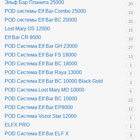
Эльф Бар Планета 25000
20
POD системы Elf Bar Combo 25000
10
POD системы Elf Bar BC 20000
20
Lost Mary OS 12000
15
Elf Bar CR 8000
10
POD Система Elf Bar GH 23000
27
POD Система Elf Bar FS 18000
13
POD Система Elf Bar BC 18000
1
POD Система Elf Bar Raya 13000
7
POD Система Elf Bar BC 10000 Black Gold
3
POD Система Lost Mary MO 10000
5
POD Система Elf Bar BC 10000
22
POD Система Elf Bar EP8000
12
POD Система Vozol Star 12000
1
ELFX PRO
1
POD Система Elf Bar ELF X
3