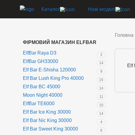
Каталог
Нові моделі
Головна
ФІРМОВИЙ МАГАЗИН ELFBAR
ElfBar Raya D3
2
ElfBar GH33000
14
Elf
Elf Bar E-Shisha 120000
9
Elf Bar Lush King Pro 40000
15
Elf Bar BC 45000
14
Moon Night 40000
11
ElfBar TE6000
10
Elf Bar Ice King 30000
14
Elf Bar Nic King 30000
4
Elf Bar Sweet King 30000
6