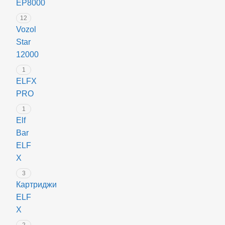
EP8000
швидко
12
заряджається
Vozol
(всього
Star
40
12000
хвилин!).
1
✔
ELFX
Ергономічний
PRO
дизайн
1
–
Elf
легкий
Bar
корпус
ELF
із
X
міцного
3
алюмінію,
Картриджи
що
ELF
зручно
X
лежить
2