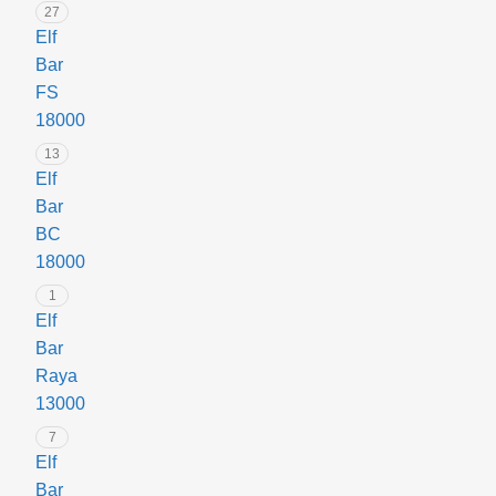
для
27
комфортного
Elf
паріння?
Bar
FS
18000
Основні
13
переваги
Elf
Elf
Bar
Bar
BC
18000
Elfx
1
Elf
✔
Bar
Простота
Raya
використання
13000
–
не
7
Elf
потрібно
Bar
жодних