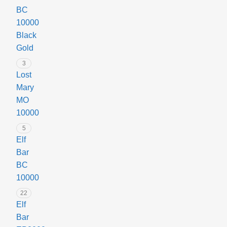
BC
налаштувань,
10000
просто
Black
вставте
Gold
картридж
і
3
насолоджуйтеся
Lost
процесом.
Mary
✔
MO
Потужний
10000
акумулятор
5
1000
Elf
мАг
Bar
–
BC
забезпечує
10000
тривалу
22
автономну
Elf
роботу
Bar
та