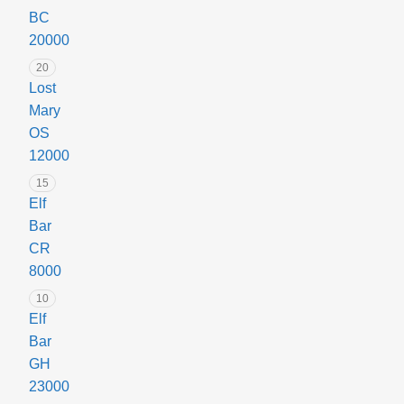
три
BC
ключові
20000
переваги
20
цього
Lost
поду.
Mary
Компактний,
OS
ергономічний
12000
і
готовий
15
Elf
до
Bar
роботи
CR
одразу
8000
після
розпакування
10
–
Elf
що
Bar
ще
GH
потрібно
23000