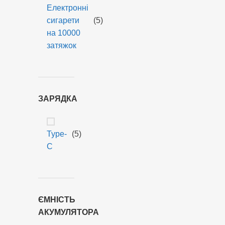
Електронні
Тривалий
сигарети
(5)
термін
на 10000
служби
затяжок
Стабільна
подача
пари
ЗАРЯДКА
Насичений
смак
до
Type-
(5)
останньої
C
затяжки
Компактний
розмір
Преміальні
ЄМНІСТЬ
матеріали
АКУМУЛЯТОРА
корпусу