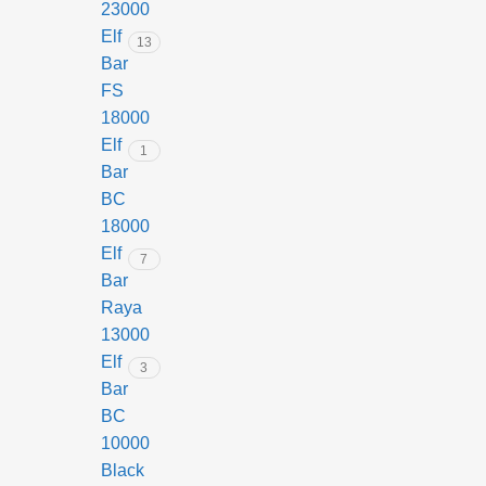
23000
тривале
Elf
13
користування
Bar
без
FS
необхідності
18000
заміни.
Elf
1
Завдяки
Bar
оптимальній
BC
нікотиновій
18000
міцності
Elf
7
5%,
Bar
Lost
Raya
Mary
13000
пропонує
Elf
3
збалансований
Bar
досвід
BC
паріння
10000
для
Black