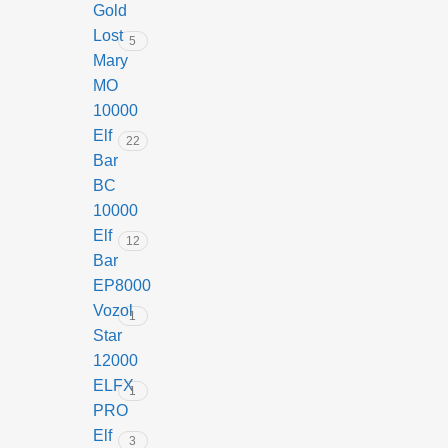
досвідчених
Gold
користувачів.
Lost
5
Mary
Ключові
MO
характеристики
10000
Lost
Elf
22
Bar
Mary
BC
MO10000
10000
Elf
12
Технічні
Bar
параметри
EP8000
Vozol
1
Кількість
Star
затяжок:
12000
10000
ELFX
1
PRO
Об’єм
Elf
3
рідини: