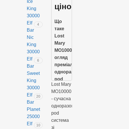
Ice
o
l
ціною
n
l
King
O
e
a
o
r
M
30000
n
u
Що
a
a
Elf
a
p
4
n
n
таке
Bar
B
e
g
g
Lost
Nic
u
e
o
Mary
b
King
P
b
MO10000:
30000
i
l
огляд
Elf
n
6
e
преміальної
e
Bar
g
одноразової
a
Sweet
u
p
pod
King
m
Lost Mary
p
системи
30000
l
MO10000
Elf
20
e
- сучасна
Lost
Bar
одноразова
Mary
Planet
pod
MO10000
25000
система
– це
Elf
10
зі
інноваційна