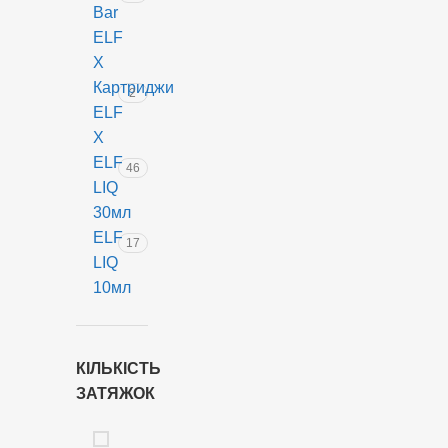
Bar
18
ELF
мл
X
Нікотинова
Картриджи
2
міцність:
ELF
5%
X
ELF
Вбудований
46
LIQ
акумулятор:
30мл
850
ELF
mAh
17
LIQ
LED-
10мл
індикація
роботи
пристрою
КІЛЬКІСТЬ
ЗАТЯЖОК
Переваги
використання