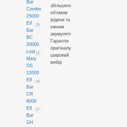
Bar
збільшеним
одноразова
Combo
об'ємом
pod
25000
рідини та
система,
Elf
20
ємним
яка
Bar
акумулятором.
встановлює
BC
Гарантія
нові
20000
оригіналу,
стандарти
Lost
15
широкий
у світі
Mary
вибір
вейпінгу.
OS
смаків і
Пристрій
12000
швидка
вирізняється
Elf
10
доставка
вражаючою
Bar
в будь-
кількістю
CR
який
затяжок
8000
регіон.
–
Elf
27
10000,
Bar
що
GH
забезпечує