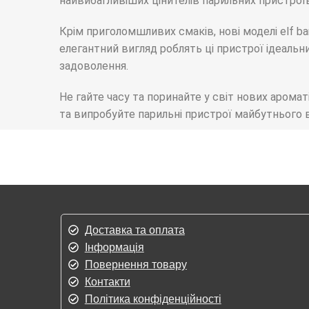
найвибагливіших цінителів парильних пристроїв
Крім приголомшливих смаків, нові моделі elf 
елегантний вигляд роблять ці пристрої ідеальн
задоволення.
Не гайте часу та поринайте у світ нових ароматі
та випробуйте парильні пристрої майбутнього 
Доставка та оплата
Інформація
Повернення товару
Контакти
Політика конфіденційності