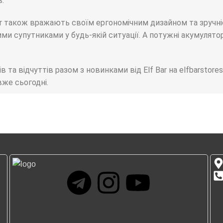
.
bar також вражають своїм ергономічним дизайном та зручн
ими супутниками у будь-якій ситуації. А потужні акумулят
в та відчуттів разом з новинками від Elf Bar на elfbarstor
вже сьогодні.