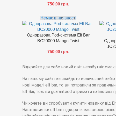
750,00
грн.
Немає в наявності
Одноразова Pod-система Elf Bar
BC20000 Mango Twist
Однор
BC20
750,00
грн.
Відкрийте для себе новий світ незабутніх смаків
На нашому сайті ви знайдете величезний вибір 
нові моделі elf bar, то ви потрапили за прави
Elf Bar, тож ви guaranteed отримати найновіші 
Чи хочете ви спробувати купити новинку від E
Наші новинки elf bar підкорять вас своєю різн