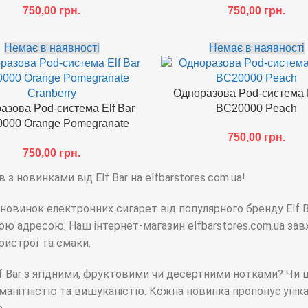
750,00
грн.
750,00
грн.
Немає в наявності
Немає в наявності
Одноразова Pod-система E
азова Pod-система Elf Bar
BC20000 Peach
000 Orange Pomegranate
750,00
грн.
Cranberry
750,00
грн.
 з новинками від Elf Bar на elfbarstores.com.ua!
новинок електронних сигарет від популярного бренду Elf Ba
льною адресою. Наш інтернет-магазин elfbarstores.com.ua з
пристрої та смаки.
lf Bar з ягідними, фруктовими чи десертними нотками? Чи
оманітністю та вишуканістю. Кожна новинка пропонує уніка