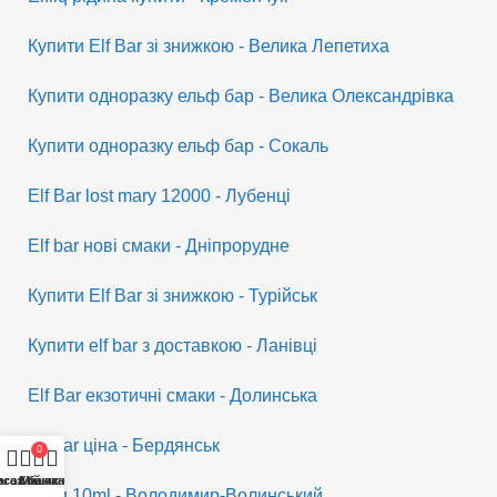
Купити Elf Bar зі знижкою - Велика Лепетиха
Купити одноразку ельф бар - Велика Олександрівка
Купити одноразку ельф бар - Сокаль
Elf Bar lost mary 12000 - Лубенці
Elf bar нові смаки - Дніпрорудне
Купити Elf Bar зі знижкою - Турійськ
Купити elf bar з доставкою - Ланівці
Elf Bar екзотичні смаки - Долинська
Elf bar ціна - Бердянськ
0
исок бажань
агазин
Кошик
Мій акаунт
Elfliq 10ml - Володимир-Волинський