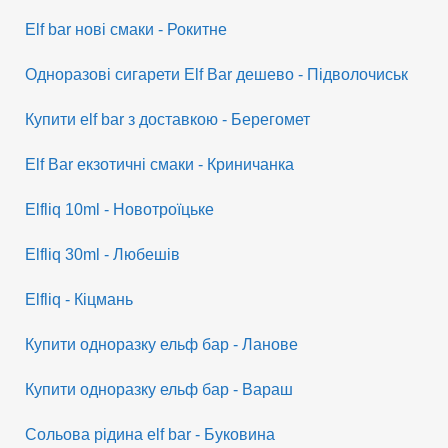
Elf bar нові смаки - Рокитне
Одноразові сигарети Elf Bar дешево - Підволочиськ
Купити elf bar з доставкою - Берегомет
Elf Bar екзотичні смаки - Криничанка
Elfliq 10ml - Новотроїцьке
Elfliq 30ml - Любешів
Elfliq - Кіцмань
Купити одноразку ельф бар - Ланове
Купити одноразку ельф бар - Вараш
Сольова рідина elf bar - Буковина