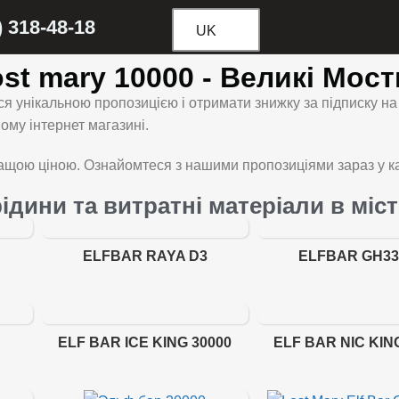
) 318-48-18
UK
lost mary 10000 - Великі Мост
я унікальною пропозицією і отримати знижку за підписку н
му інтернет магазині.
щою ціною. Ознайомтеся з нашими пропозиціями зараз у ка
 рідини та витратні матеріали в міс
ELFBAR RAYA D3
ELFBAR GH33
ELF BAR ICE KING 30000
ELF BAR NIC KIN