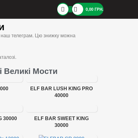
0,00
ГРН.
и
а наш телеграм. Цю знижку можна
талозі.
ті Великі Мости
000
ELF BAR LUSH KING PRO
40000
G 30000
ELF BAR SWEET KING
30000