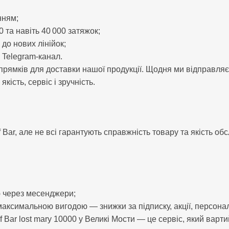
нням;
 та навіть 40 000 затяжок;
до нових лінійок;
 Telegram-канал.
рямків для доставки нашої продукції. Щодня ми відправляєм
кість, сервіс і зручність.
f Bar, але не всі гарантують справжність товару та якість об
ю через месенджери;
 максимальною вигодою — знижки за підписку, акції, персонал
 Bar lost mary 10000 у Великі Мости — це сервіс, який варти