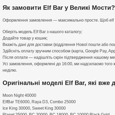
Як замовити Elf Bar у Великі Мости?
Оформлення замовлення — максимально просте. Щоб elf bar 
Оберіть модель Elf Bar з нашого каталогу;
Додайте товар у кошик;
Вкажіть дані для доставки (відділення Нової пошти або по
Здійсніть оплату зручним способом (карта, Google Pay, App
Після оплати — надішліть скрін підтвердження нашому м
Усі замовлення, оформлені до 16:00, ми надсилаємо того ж 
неділю.
Оригінальні моделі Elf Bar, які вже 
Moon Night 40000
ElfBar TE6000, Raya D3, Combo 25000
Ice King 30000, Sweet King 30000
Planet 25000, BC 20000, BC 18000, BC 10000 Black Gold