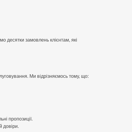
о десятки замовлень клієнтам, які
слуговування. Ми відрізняємось тому, що:
ьні пропозиції.
й довіри.