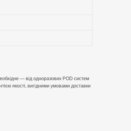
е необхідне — від одноразових POD систем
антією якості, вигідними умовами доставки