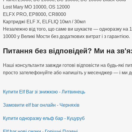
Lost Mary MO 10000, OS 12000
ELFX PRO, EP8000, CR8000
Картриджі ELF X, ELFLIQ 10мл / 30мл
Незалежно від того, що саме ви шукаєте — одноразку на 15
10000 у Великі Мости без додаткових витрат і з гарантією.
Питання без відповідей? Ми на зв'я
Наші консультанти завжди готові відповісти на будь-які 
просто зателефонуйте або напишіть у месенджер — і ми до
Купити Elf Bar зі знижкою - Литвинець
Замовити elf bar онлайн - Черняхів
Купити одноразку ельф бар - Куцуруб
Elf bar нові смаки - Горішні Плавні