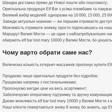
Швидка доставка прямо до Нової пошти або поштомату;
Оригінальна продукція Elf Bar з усіма пломбами та пакува
Великий вибір моделей: одноразки на 10 000, 15 000, 25 000
Завжди актуальні новинки — ви першим отримаєте доступ 
Можливість отримати знижку, просто підписавшись на наш
Маршрут Великі Мости — це одне з найзатребуваніших нап
обирають elf bar lost mary 10000 у Великі Мости, бо цінують я
Чому варто обрати саме нас?
Величезна кількість інтернет-магазинів пропонує купити El
Продаємо лише оригінальні продукти без підробок;
Працюємо напряму з постачальниками;
Пропонуємо вигідні ціни на весь асортимент;
Забезпечуємо оперативну підтримку та зручну комунікаці
Даємо можливість elf bar lost mary 10000 у Великі Мости з
Наші клієнти повертаються знову й знову, бо знають, що Elf