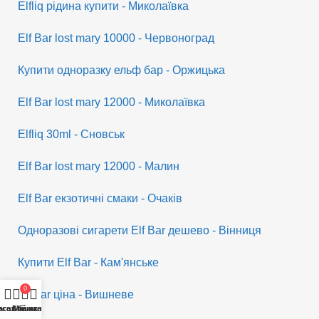
Elfliq рідина купити - Миколаївка
Elf Bar lost mary 10000 - Червоноград
Купити одноразку ельф бар - Оржицька
Elf Bar lost mary 12000 - Миколаївка
Elfliq 30ml - Сновськ
Elf Bar lost mary 12000 - Малин
Elf Bar екзотичні смаки - Очаків
Одноразові сигарети Elf Bar дешево - Вінниця
Купити Elf Bar - Кам'янське
0
Elf bar ціна - Вишневе
исок бажань
агазин
Кошик
Мій акаунт