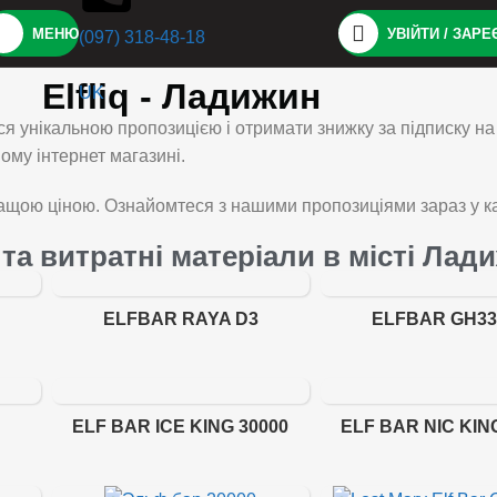
МЕНЮ
УВІЙТИ / ЗАР
(097) 318-48-18
Elfliq - Ладижин
UK
я унікальною пропозицією і отримати знижку за підписку н
му інтернет магазині.
щою ціною. Ознайомтеся з нашими пропозиціями зараз у ка
и та витратні матеріали в місті Лад
ELFBAR RAYA D3
ELFBAR GH33
ELF BAR ICE KING 30000
ELF BAR NIC KIN