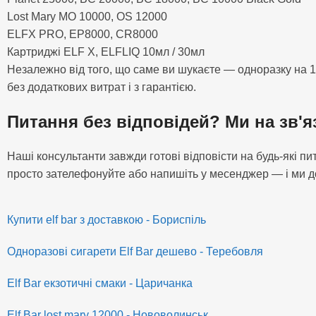
Lost Mary MO 10000, OS 12000
ELFX PRO, EP8000, CR8000
Картриджі ELF X, ELFLIQ 10мл / 30мл
Незалежно від того, що саме ви шукаєте — одноразку на 1
без додаткових витрат і з гарантією.
Питання без відповідей? Ми на зв'я
Наші консультанти завжди готові відповісти на будь-які 
просто зателефонуйте або напишіть у месенджер — і ми д
Купити elf bar з доставкою - Бориспіль
Одноразові сигарети Elf Bar дешево - Теребовля
Elf Bar екзотичні смаки - Царичанка
Elf Bar lost mary 12000 - Нововолинськ