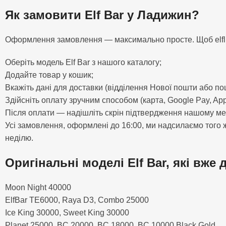
Як замовити Elf Bar у Ладижин?
Оформлення замовлення — максимально просте. Щоб elfliq 
Оберіть модель Elf Bar з нашого каталогу;
Додайте товар у кошик;
Вкажіть дані для доставки (відділення Нової пошти або п
Здійсніть оплату зручним способом (карта, Google Pay, App
Після оплати — надішліть скрін підтвердження нашому м
Усі замовлення, оформлені до 16:00, ми надсилаємо того ж
неділю.
Оригінальні моделі Elf Bar, які вже 
Moon Night 40000
ElfBar TE6000, Raya D3, Combo 25000
Ice King 30000, Sweet King 30000
Planet 25000, BC 20000, BC 18000, BC 10000 Black Gold