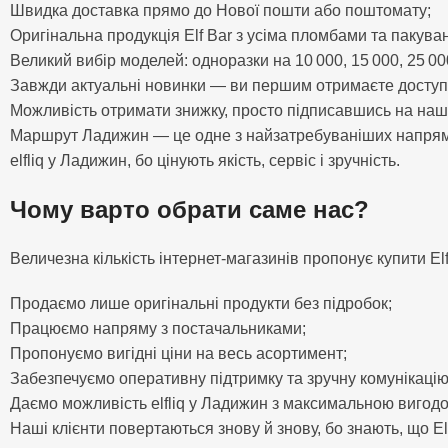
Швидка доставка прямо до Нової пошти або поштомату;
Оригінальна продукція Elf Bar з усіма пломбами та пакува
Великий вибір моделей: одноразки на 10 000, 15 000, 25 000
Завжди актуальні новинки — ви першим отримаєте доступ 
Можливість отримати знижку, просто підписавшись на наш
Маршрут Ладижин — це одне з найзатребуваніших напрямкі
elfliq у Ладижин, бо цінують якість, сервіс і зручність.
Чому варто обрати саме нас?
Величезна кількість інтернет-магазинів пропонує купити El
Продаємо лише оригінальні продукти без підробок;
Працюємо напряму з постачальниками;
Пропонуємо вигідні ціни на весь асортимент;
Забезпечуємо оперативну підтримку та зручну комунікаці
Даємо можливість elfliq у Ладижин з максимальною вигодою
Наші клієнти повертаються знову й знову, бо знають, що El