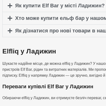
Як купити Elf Bar у місті Ладижин?
Хто може купити ельф бар у нашом
Як дізнатися про нові товари в на
Elfliq у Ладижин
Шукаєте надійне місце, де можна elfliq у Ладижин? У наш
пристроїв Elf Bar, рідин та витратних матеріалів. Ми проп
підписку. Elfliq у напрямку Ладижин — це зручно, вигідно й
Переваги купівлі Elf Bar у Ладижин
Обираючи elfliq у Ладижин, ви отримуєте безліч переваг, с