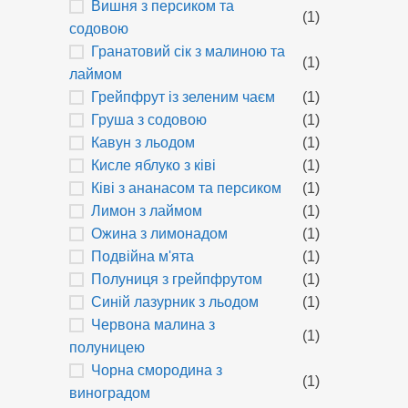
Вишня з персиком та
(1)
содовою
Гранатовий сік з малиною та
(1)
лаймом
Грейпфрут із зеленим чаєм
(1)
Груша з содовою
(1)
Кавун з льодом
(1)
Кисле яблуко з ківі
(1)
Ківі з ананасом та персиком
(1)
Лимон з лаймом
(1)
Ожина з лимонадом
(1)
Подвійна м'ята
(1)
Полуниця з грейпфрутом
(1)
Синій лазурник з льодом
(1)
Червона малина з
(1)
полуницею
Чорна смородина з
(1)
виноградом