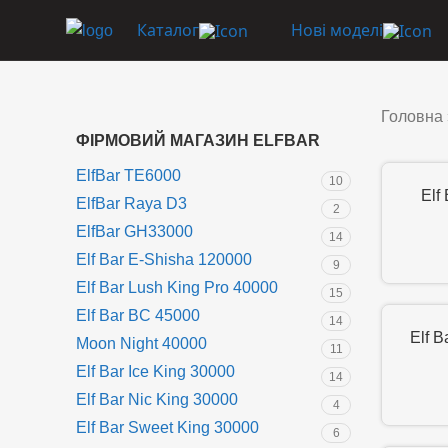
Каталог
Нові моделі
Головна
ФІРМОВИЙ МАГАЗИН ELFBAR
ElfBar TE6000
10
Elf
ElfBar Raya D3
2
ElfBar GH33000
14
Elf Bar E-Shisha 120000
9
Elf Bar Lush King Pro 40000
15
Elf Bar BC 45000
14
Elf 
Moon Night 40000
11
Elf Bar Ice King 30000
14
Elf Bar Nic King 30000
4
Elf Bar Sweet King 30000
6