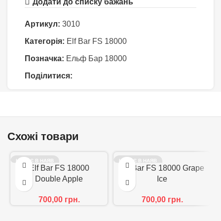
Додати до списку бажань
Артикул:
3010
Категорія:
Elf Bar FS 18000
Позначка:
Ельф Бар 18000
Поділитися:
Схожі товари
НЕМАЄ В НАЯВ
НЕМАЄ В НАЯВ
НОСТІ
Elf Bar FS 18000
Elf Bar FS 18000 Grape
НОСТІ
Double Apple
Ice
700,00
грн.
700,00
грн.