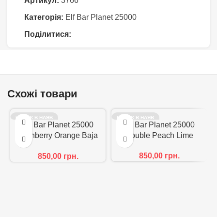
Артикул:
3766
Категорія:
Elf Bar Planet 25000
Поділитися:
Схожі товари
НЕМАЄ В НАЯВ
НЕМАЄ В НАЯВ
Elf Bar Planet 25000
НОСТІ
Elf Bar Planet 25000
НОСТІ
Cranberry Orange Baja
Double Peach Lime
Splash
850,00
грн.
850,00
грн.