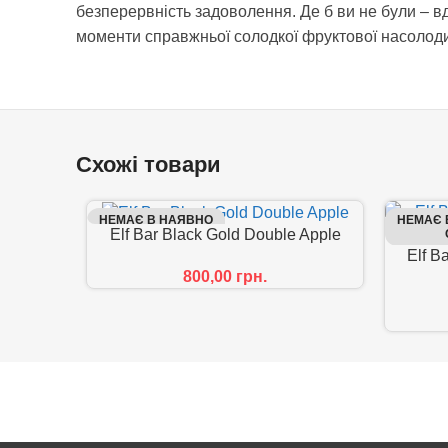
безперервність задоволення. Де б ви не були – вд
моменти справжньої солодкої фруктової насолоди
Схожі товари
НЕМАЄ В НАЯВНО
НЕМАЄ 
Elf Bar Black Gold Double Apple
СТІ
Elf B
800,00
грн.