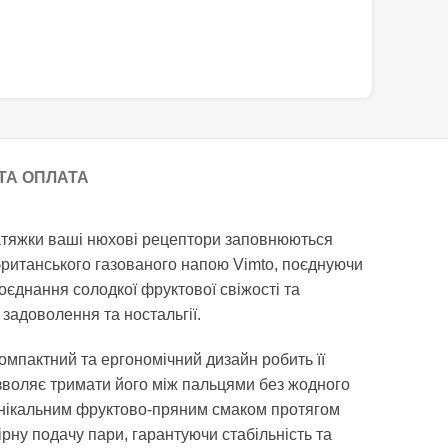
ТА ОПЛАТА
ж затяжки ваші нюхові рецептори заповнюються
 британського газованого напою Vimto, поєднуючи
оєднання солодкої фруктової свіжості та
задоволення та ностальгії.
компактний та ергономічний дизайн робить її
озволяє тримати його між пальцями без жодного
унікальним фруктово-пряним смаком протягом
рну подачу пари, гарантуючи стабільність та