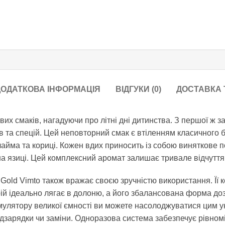
ОДАТКОВА ІНФОРМАЦІЯ
ВІДГУКИ (0)
ДОСТАВКА 
тових смаків, нагадуючи про літні дні дитинства. З першої 
ів та спецій. Цей неповторний смак є втіленням класичного
лайма та кориці. Кожен вдих приносить із собою виняткове п
на язиці. Цей комплексний аромат залишає тривале відчуття 
k Gold Vimto також вражає своєю зручністю використання. Її 
трій ідеально лягає в долоню, а його збалансована форма д
мулятору великої ємності ви можете насолоджуватися цим 
ідзарядки чи заміни. Одноразова система забезпечує рівномі