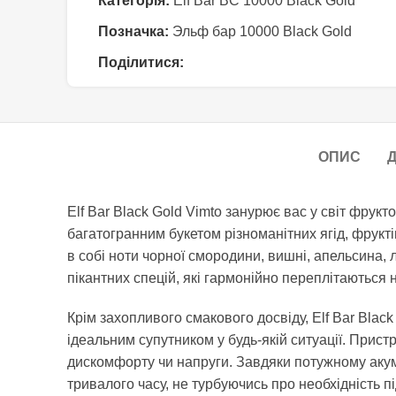
Категорія:
Elf Bar BC 10000 Black Gold
Позначка:
Эльф бар 10000 Black Gold
Поділитися:
ОПИС
Д
Elf Bar Black Gold Vimto занурює вас у світ фрук
багатогранним букетом різноманітних ягід, фрукт
в собі ноти чорної смородини, вишні, апельсина, 
пікантних спецій, які гармонійно переплітаються 
Крім захопливого смакового досвіду, Elf Bar Blac
ідеальним супутником у будь-якій ситуації. Прис
дискомфорту чи напруги. Завдяки потужному аку
тривалого часу, не турбуючись про необхідність п