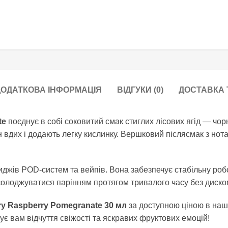
ОДАТКОВА ІНФОРМАЦІЯ
ВІДГУКИ (0)
ДОСТАВКА 
te
поєднує в собі соковитий смак стиглих лісових ягід — чор
ен вдих і додають легку кислинку. Вершковий післясмак з но
иджів POD-систем та вейпів. Вона забезпечує стабільну роб
солоджуватися парінням протягом тривалого часу без диском
ry Raspberry Pomegranate 30 мл
за доступною ціною в наш
ує вам відчуття свіжості та яскравих фруктових емоцій!