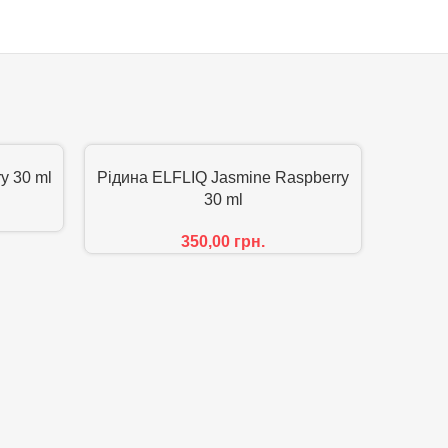
y 30 ml
Рідина ELFLIQ Jasmine Raspberry
30 ml
350,00
грн.
Рідина