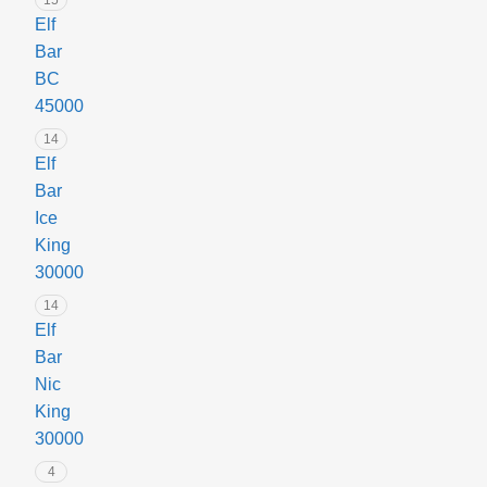
у
i
Elf
а
t
Bar
в
G
BC
а
u
a
45000
v
14
a
Elf
3
Bar
0
Ice
м
King
л
30000
14
Elf
Bar
Nic
King
30000
4