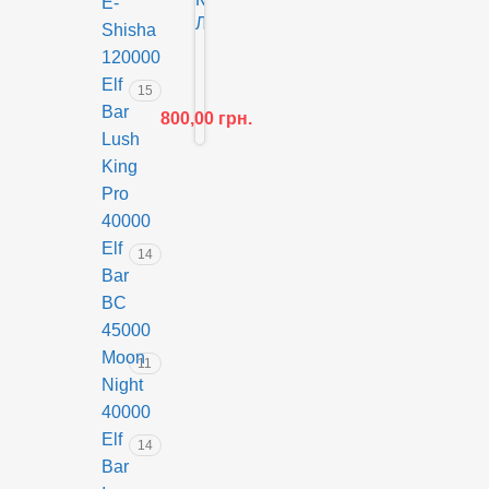
E-
Shisha
E
120000
l
Elf
15
f
Bar
800,00
грн.
B
Lush
a
King
r
G
Pro
H
40000
2
Elf
14
3
Bar
0
BC
0
45000
0
Moon
М
11
а
Night
л
40000
и
Elf
14
н
Bar
а