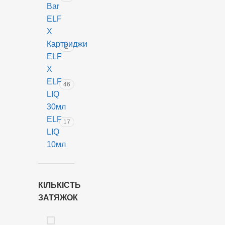
Bar
ELF
X
Картриджи
2
ELF
X
ELF
46
LIQ
30мл
ELF
17
LIQ
10мл
КІЛЬКІСТЬ
ЗАТЯЖОК