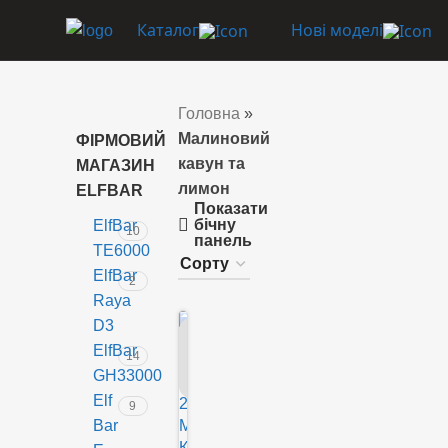
Каталог
Нові моделі
Головна
»
Малиновий
ФІРМОВИЙ
кавун та
МАГАЗИН
лимон
ELFBAR
Показати
бічну
ElfBar
10
панель
TE6000
ElfBar
2
Raya
D3
НЕМ
АЄ В
ElfBar
14
НАЯ
ВНО
GH33000
СТІ
Elf
9
Bar