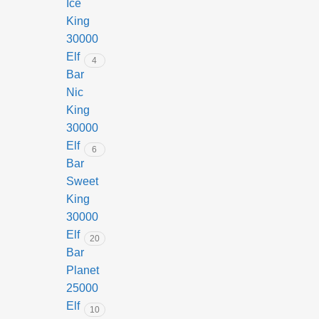
Ice
К
King
а
30000
в
Elf
у
4
н
Bar
Л
Nic
и
King
м
30000
о
Elf
6
н
Bar
Sweet
King
30000
Elf
20
Bar
Planet
25000
Elf
10