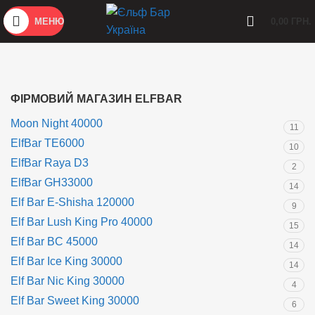
МЕНЮ
0,00
ГРН.
ФІРМОВИЙ МАГАЗИН ELFBAR
Moon Night 40000
11
ElfBar TE6000
10
ElfBar Raya D3
2
ElfBar GH33000
14
Elf Bar E-Shisha 120000
9
Elf Bar Lush King Pro 40000
15
Elf Bar BC 45000
14
Elf Bar Ice King 30000
14
Elf Bar Nic King 30000
4
Elf Bar Sweet King 30000
6