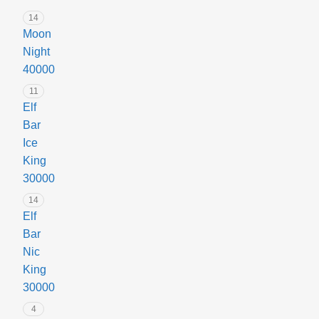
c
т
14
e
е
Moon
м
Night
а
40000
E
11
l
Elf
f
Bar
B
a
Ice
r
King
B
30000
C
14
2
Elf
0
Bar
0
0
Nic
0
King
G
30000
r
4
a