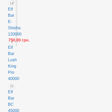
a
14
r
Elf
I
Bar
c
E-
О
e
Shisha
д
K
120000
н
i
750,00
грн.
о
n
9
р
Elf
g
а
3
Bar
з
0
Lush
о
0
King
в
0
Pro
а
0
40000
P
G
o
r
15
d
a
Elf
-
p
Bar
с
e
BC
и
i
45000
с