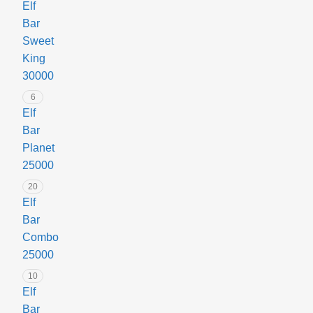
Elf
p
Bar
e
I
Sweet
c
King
e
30000
6
Elf
Bar
Planet
25000
20
Elf
Bar
Combo
25000
10
Elf
Bar