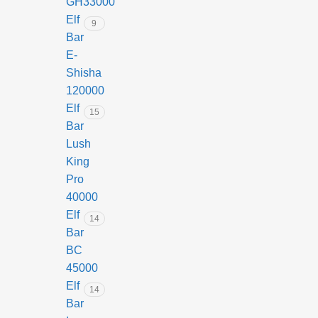
GH33000
1
Elf
9
8
Bar
0
E-
0
Shisha
0
120000
C
Elf
r
15
a
Bar
n
Lush
b
King
e
Pro
r
40000
r
Elf
y
14
Bar
BC
45000
Elf
14
Bar