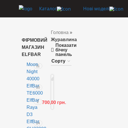
Каталог
Нові моделі
Головна
»
Журавлина
ФІРМОВИЙ
Показати
МАГАЗИН
бічну
ELFBAR
панель
Moon
11
Night
40000
НЕМ
E
АЄ В
ElfBar
10
НАЯ
l
ВНО
TE6000
f
СТІ
ElfBar
2
700,00
грн.
B
Raya
a
D3
r
ElfBar
F
14
S