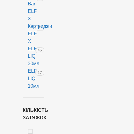
Bar
ELF
X
Картриджи
2
ELF
X
ELF
46
LIQ
30мл
ELF
17
LIQ
10мл
КІЛЬКІСТЬ
ЗАТЯЖОК