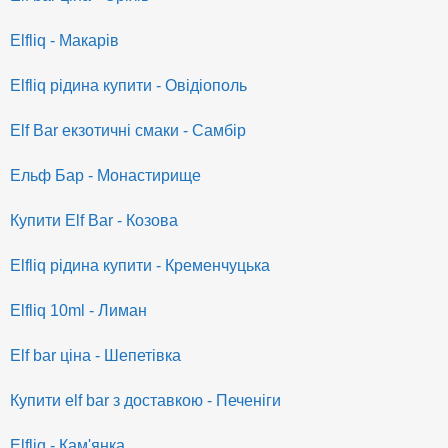
Elfliq - Макарів
Elfliq рідина купити - Овідіополь
Elf Bar екзотичні смаки - Самбір
Ельф Бар - Монастирище
Купити Elf Bar - Козова
Elfliq рідина купити - Кременчуцька
Elfliq 10ml - Лиман
Elf bar ціна - Шепетівка
Купити elf bar з доставкою - Печеніги
Elfliq - Кам'янка