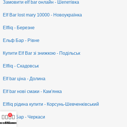
Замовити elf bar онлайн - Шепетівка
Elf Bar lost mary 10000 - Новоукраїнка
Elfliq - Березне
Ельф Бар - Рівне
Купити Elf Bar зі знижкою - Подільськ
Elfliq - Скадовськ
Elf bar ціна - Долина
Elf bar нові смаки - Кам'янка
Elfliq рідина купити - Корсунь-Шевченківський
0
Ельф Бар - Черкаси
исок бажань
агазин
Кошик
Мій акаунт