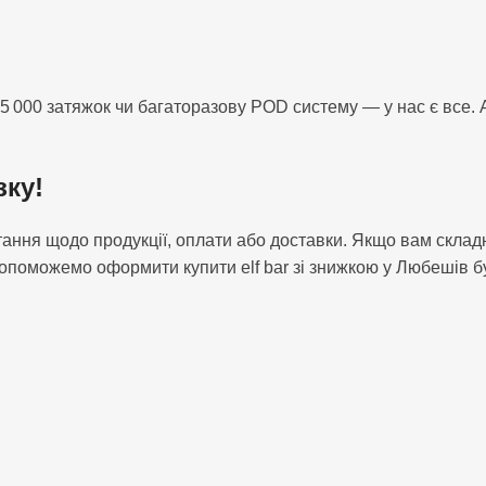
 000 затяжок чи багаторазову POD систему — у нас є все. А 
зку!
питання щодо продукції, оплати або доставки. Якщо вам скл
поможемо оформити купити elf bar зі знижкою у Любешів бу