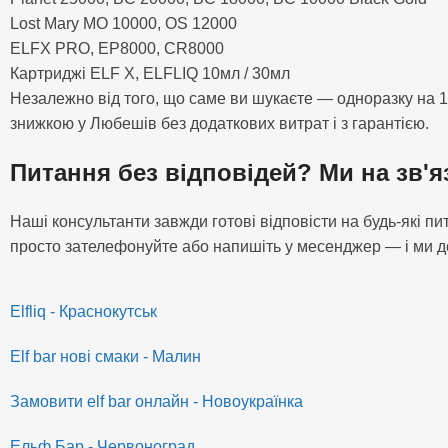
Lost Mary MO 10000, OS 12000
ELFX PRO, EP8000, CR8000
Картриджі ELF X, ELFLIQ 10мл / 30мл
Незалежно від того, що саме ви шукаєте — одноразку на 15
знижкою у Любешів без додаткових витрат і з гарантією.
Питання без відповідей? Ми на зв'я
Наші консультанти завжди готові відповісти на будь-які 
просто зателефонуйте або напишіть у месенджер — і ми до
Elfliq - Краснокутськ
Elf bar нові смаки - Малин
Замовити elf bar онлайн - Новоукраїнка
Ельф Бар - Червоноград