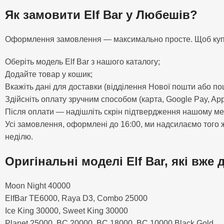
Як замовити Elf Bar у Любешів?
Оформлення замовлення — максимально просте. Щоб купити 
Оберіть модель Elf Bar з нашого каталогу;
Додайте товар у кошик;
Вкажіть дані для доставки (відділення Нової пошти або п
Здійсніть оплату зручним способом (карта, Google Pay, App
Після оплати — надішліть скрін підтвердження нашому м
Усі замовлення, оформлені до 16:00, ми надсилаємо того ж
неділю.
Оригінальні моделі Elf Bar, які вже 
Moon Night 40000
ElfBar TE6000, Raya D3, Combo 25000
Ice King 30000, Sweet King 30000
Planet 25000, BC 20000, BC 18000, BC 10000 Black Gold