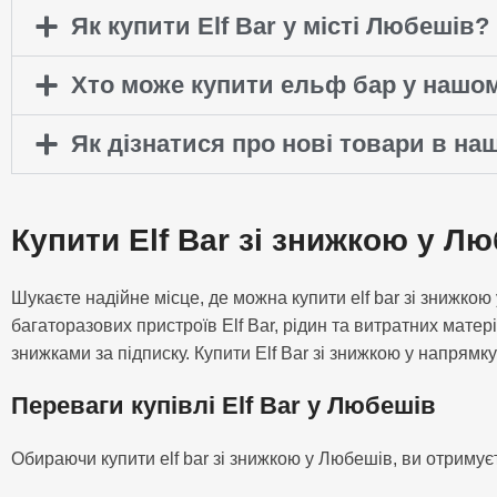
Як купити Elf Bar у місті Любешів?
Хто може купити ельф бар у нашом
Як дізнатися про нові товари в на
Купити Elf Bar зі знижкою у Л
Шукаєте надійне місце, де можна купити elf bar зі знижк
багаторазових пристроїв Elf Bar, рідин та витратних матер
знижками за підписку. Купити Elf Bar зі знижкою у напрямк
Переваги купівлі Elf Bar у Любешів
Обираючи купити elf bar зі знижкою у Любешів, ви отримуєт