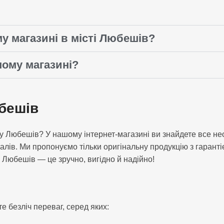
у магазині в місті Любешів?
шому магазині?
юбешів
ою у Любешів? У нашому інтернет-магазині ви знайдете все 
іалів. Ми пропонуємо тільки оригінальну продукцію з гарант
у Любешів — це зручно, вигідно й надійно!
е безліч переваг, серед яких: