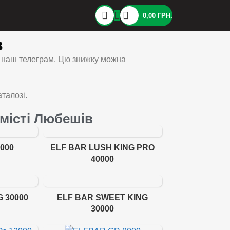
0,00
ГРН.
в
а наш телеграм. Цю знижку можна
талозі.
 місті Любешів
000
ELF BAR LUSH KING PRO
40000
G 30000
ELF BAR SWEET KING
30000