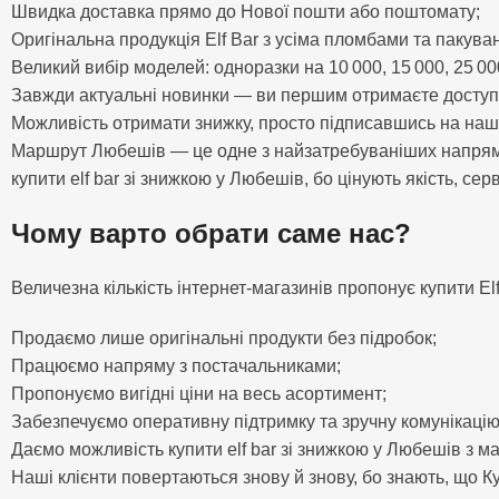
Швидка доставка прямо до Нової пошти або поштомату;
Оригінальна продукція Elf Bar з усіма пломбами та пакува
Великий вибір моделей: одноразки на 10 000, 15 000, 25 000
Завжди актуальні новинки — ви першим отримаєте доступ 
Можливість отримати знижку, просто підписавшись на наш
Маршрут Любешів — це одне з найзатребуваніших напрямкі
купити elf bar зі знижкою у Любешів, бо цінують якість, серві
Чому варто обрати саме нас?
Величезна кількість інтернет-магазинів пропонує купити El
Продаємо лише оригінальні продукти без підробок;
Працюємо напряму з постачальниками;
Пропонуємо вигідні ціни на весь асортимент;
Забезпечуємо оперативну підтримку та зручну комунікаці
Даємо можливість купити elf bar зі знижкою у Любешів з м
Наші клієнти повертаються знову й знову, бо знають, що Ку