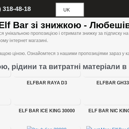
) 318-48-18
UK
Elf Bar зі знижкою - Любеші
я унікальною пропозицією і отримати знижку за підписку н
му інтернет магазині.
щою ціною. Ознайомтеся з нашими пропозиціями зараз у ка
ою, рідини та витратні матеріали в
ELFBAR RAYA D3
ELFBAR GH33
ELF BAR ICE KING 30000
ELF BAR NIC KIN