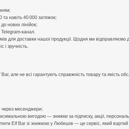
нням;
 та навіть 40 000 затяжок;
до нових лінійок;
 Telegram-канал.
в для доставки нашої продукції. Щодня ми відправляємо д
с і зручність.
f Bar, але не всі гарантують справжність товару та якість об
ю через месенджери;
аксимальною вигодою — знижки за підписку, акції, персональн
пити Elf Bar зі знижкою у Любешів — це сервіс, який вартий