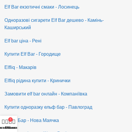
Elf Bar екзотичні смаки - Лосинець
Одноразові сигарети Elf Bar дешево - Камінь-
Каширський
Elf bar ціна - Рені
Купити Elf Bar - Городище
Elfliq - Макарів
Elfliq рідина купити - Кринички
Замовити elf bar онлайн - Компаніївка
Купити одноразку ельф бар - Павлоград
0
Ельф Бар - Нова Маячка
исок бажань
агазин
Кошик
Мій акаунт