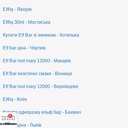
Elfliq - Яворів
Elfliq 30ml - Мостиська
Купити Elf Bar зі знижкою - Котельва
Elf bar ціна - Чортків
Elf Bar lost mary 12000 - Макарів
Elf Bar екзотичні смаки - Вінниця
Elf Bar lost mary 12000 - Верхівцеве
Elfliq - Кілія
Купити одноразку ельф бар - Бахмач
0
исок бажань
агазин
Кошик
Мій акаунт
Elf bar ціна - Львів