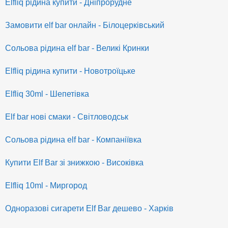
Elfliq рідина купити - Дніпрорудне
Замовити elf bar онлайн - Білоцерківський
Сольова рідина elf bar - Великі Кринки
Elfliq рідина купити - Новотроїцьке
Elfliq 30ml - Шепетівка
Elf bar нові смаки - Світловодськ
Сольова рідина elf bar - Компаніївка
Купити Elf Bar зі знижкою - Високівка
Elfliq 10ml - Миргород
Одноразові сигарети Elf Bar дешево - Харків