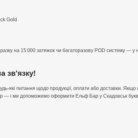
ck Gold
разку на 15 000 затяжок чи багаторазову POD систему — у 
а зв'язку!
 будь-які питання щодо продукції, оплати або доставки. Як
р — і ми допоможемо оформити Ельф Бар у Скадовськ буква