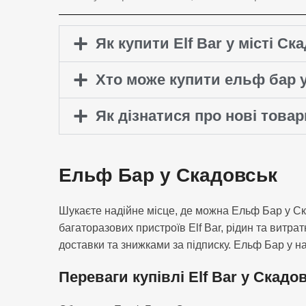
Як купити Elf Bar у місті Ск
Хто може купити ельф бар у
Як дізнатися про нові това
Ельф Бар у Скадовськ
Шукаєте надійне місце, де можна Ельф Бар у Ск
багаторазових пристроїв Elf Bar, рідин та витра
доставки та знижками за підписку. Ельф Бар у н
Переваги купівлі Elf Bar у Скадо