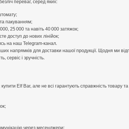
езліч переваг, серед яких:
штомату;
 та пакуванням;
000, 25 000 та навіть 40 000 затяжок;
е доступ до нових лінійок;
сь на наш Telegram-канал.
их напрямків для доставки нашої продукції. Щодня ми відп
, сервіс і зручність.
 купити Elf Bar, але не всі гарантують справжність товару та
ок;
омунікацію через месенджери;