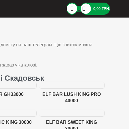
0,00
ГРН.
підписку на наш телеграм. Цю знижку можна
араз у каталозі.
ті Скадовськ
R GH33000
ELF BAR LUSH KING PRO
40000
IC KING 30000
ELF BAR SWEET KING
30000