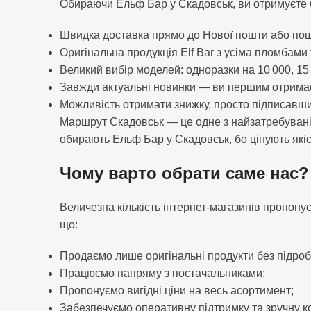
Обираючи Ельф Бар у Скадовськ, ви отримуєте б
Швидка доставка прямо до Нової пошти або по
Оригінальна продукція Elf Bar з усіма пломбами
Великий вибір моделей: одноразки на 10 000, 15 
Завжди актуальні новинки — ви першим отримаєт
Можливість отримати знижку, просто підписавши
Маршрут Скадовськ — це одне з найзатребуваніш
обирають Ельф Бар у Скадовськ, бо цінують якість
Чому варто обрати саме нас?
Величезна кількість інтернет-магазинів пропонує
що:
Продаємо лише оригінальні продукти без підроб
Працюємо напряму з постачальниками;
Пропонуємо вигідні ціни на весь асортимент;
Забезпечуємо оперативну підтримку та зручну к