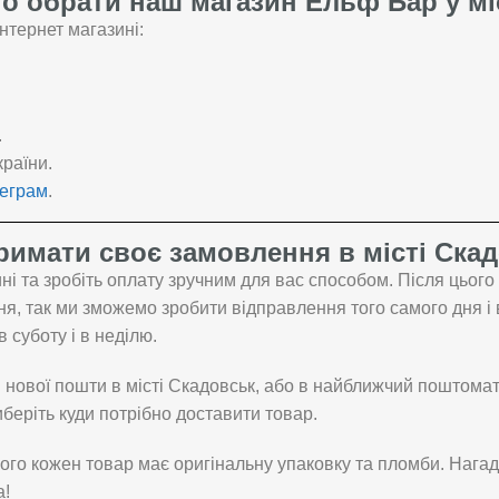
о обрати наш магазин Ельф Бар у мі
нтернет магазині:
.
країни.
леграм
.
римати своє замовлення в місті Ска
і та зробіть оплату зручним для вас способом. Після цьог
, так ми зможемо зробити відправлення того самого дня і 
в суботу і в неділю.
нової пошти в місті Скадовськ, або в найближчий поштомат 
беріть куди потрібно доставити товар.
ого кожен товар має оригінальну упаковку та пломби. Нагад
а!