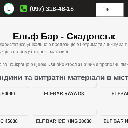
(097) 318-48-18
UK
Ельф Бар - Скадовськ
ористатися унікальною пропозицією і отримати знижку за 
ції в нашому інтернет магазині.
 за найкращою ціною. Ознайомтеся з нашими пропозиціями з
ідини та витратні матеріали в міс
TE6000
ELFBAR RAYA D3
ELFBA
C 45000
ELF BAR ICE KING 30000
ELF BAR N