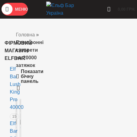
МЕНЮ
0,00
ГРН.
Головна
»
Електронні
ФІРМОВИЙ
сигарети
МАГАЗИН
на 20000
ELFBAR
затяжок
Elf
Показати
бічну
Bar
панель
Lush
King
Pro
Немає
Немає
40000
в
в
наявності
наявності
15
Elf
Bar