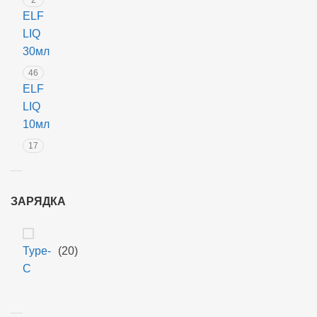
y
ELF
L
LIQ
e
30мл
m
46
o
ELF
n
LIQ
10мл
17
ЗАРЯДКА
Type-
(20)
C