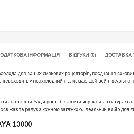
ОДАТКОВА ІНФОРМАЦІЯ
ВІДГУКИ (0)
ДОСТАВКА 
насолода для ваших смакових рецепторів, поєднання сокови
о переходить у прохолодний післясмак. Цей вейп ідеально п
уття свіжості та бадьорості. Соковита чорниця з її натураль
свіжає та радує з кожною затяжкою. Ідеальний вибір для лю
AYA 13000