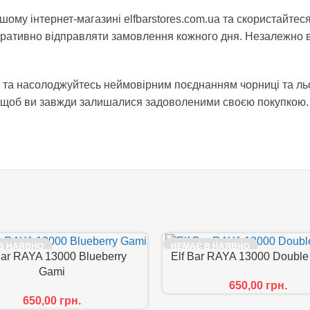
шому інтернет-магазині elfbarstores.com.ua та скористайтес
ативно відправляти замовлення кожного дня. Незалежно в
аз та насолоджуйтесь неймовірним поєднанням чорниці та л
, щоб ви завжди залишалися задоволеними своєю покупкою. 
В НАЯВНО
НЕМАЄ В НАЯВНО
Bar RAYA 13000 Blueberry
Elf Bar RAYA 13000 Doubl
СТІ
СТІ
Gami
650,00
грн.
650,00
грн.