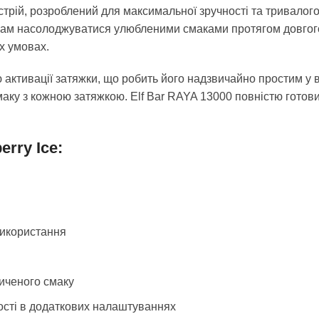
стрій, розроблений для максимальної зручності та тривалог
вам насолоджуватися улюбленими смаками протягом довгого
х умовах.
ктивації затяжки, що робить його надзвичайно простим у в
аку з кожною затяжкою. Elf Bar RAYA 13000 повністю готови
erry Ice:
використання
иченого смаку
ності в додаткових налаштуваннях