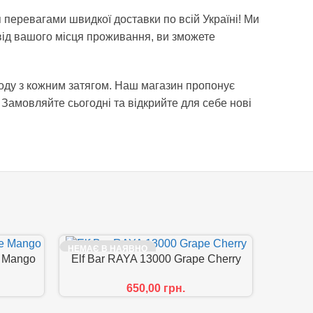
я перевагами швидкої доставки по всій Україні! Ми
ід вашого місця проживання, ви зможете
ьоду з кожним затягом. Наш магазин пропонує
Замовляйте сьогодні та відкрийте для себе нові
НЕМАЄ В НАЯВНО
НЕМАЄ 
e Mango
Elf Bar RAYA 13000 Grape Cherry
СТІ
650,00
грн.