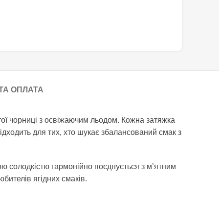
ТА ОПЛАТА
тої чорниці з освіжаючим льодом. Кожна затяжка
ідходить для тих, хто шукає збалансований смак з
ною солодкістю гармонійно поєднується з м’ятним
бителів ягідних смаків.